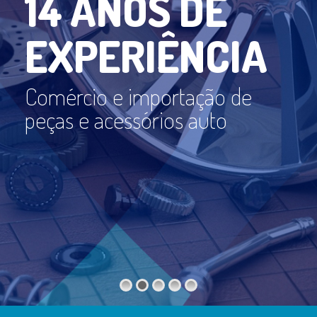
1
4
A
N
O
S
D
E
E
X
P
E
R
I
Ê
N
C
I
A
Comércio e importação de
peças e acessórios auto