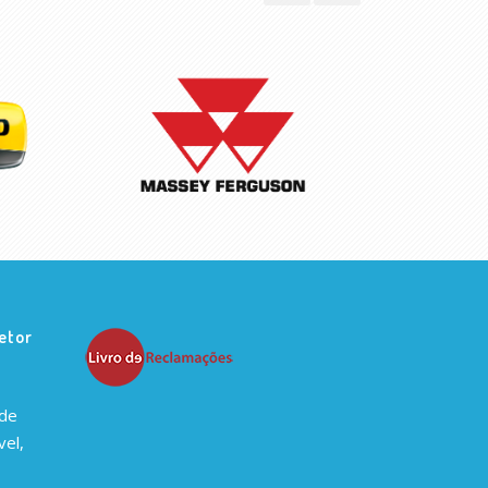
etor
 de
el,