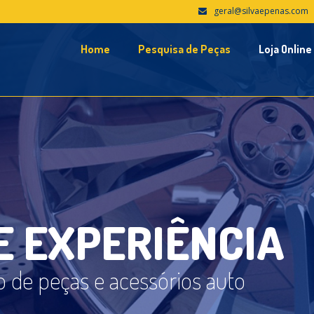
geral@silvaepenas.com
Home
Pesquisa de Peças
Loja Online
E
E
X
P
E
R
I
Ê
N
C
I
A
 de peças e acessórios auto