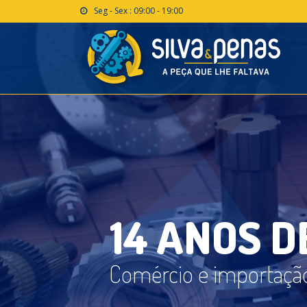
Seg - Sex : 09:00 - 19:00
1
4
A
N
O
S
D
Comércio e importação