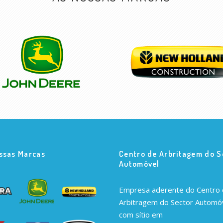
ssas Marcas
Centro de Arbritagem do S
Automóvel
Empresa aderente do Centro
Arbitragem do Sector Automóv
com sítio em