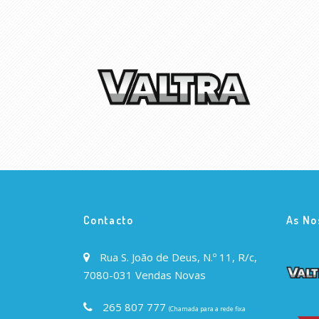
Contacto
As No
Rua S. João de Deus, N.º 11, R/c,
7080-031 Vendas Novas
265 807 777
(Chamada para a rede fixa